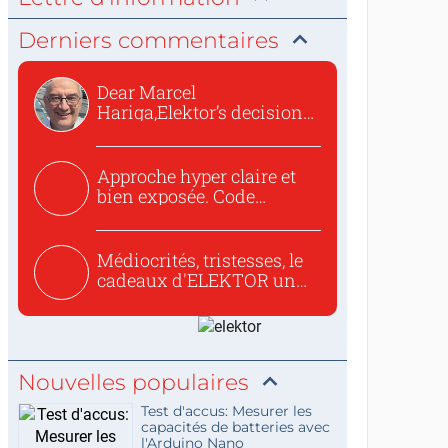
Derniers commentaires
Dear Marcel
Hariga,Elektor’s decision
to republish...
Approche hyper claire et
bien exposée. Code
concis...
Médiocrités, tristesses, le
cadeaux d'ELEKTOR un
c...
Nouvelles populaires
Test d'accus: Mesurer les
capacités de batteries avec
l'Arduino Nano