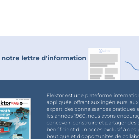
 notre lettre d'information
Elektor est une plateforme internatio
appliquée, offrant aux ingénieurs, au
expert, des connaissances pratiques et
les années 1960, nous avons encou
concevoir, construire et partager de
bénéficient d'un accès exclusif à des 
boutique et d'opportunités de collab