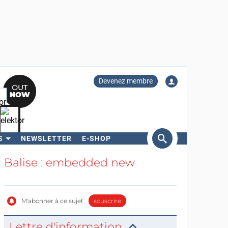
Devenez membre
S
NEWSLETTER
E-SHOP
ercher
Balise : embedded new
M'abonner à ce sujet
souscrire
Lettre d'information