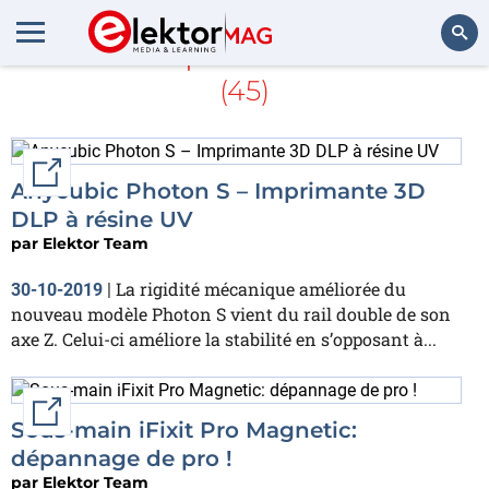
En savoir plus sur
ÉTÉ2019
(45)
Rechercher
External link
Anycubic Photon S – Imprimante 3D
DLP à résine UV
par
Elektor Team
La rigidité mécanique améliorée du
30-10-2019
|
nouveau modèle Photon S vient du rail double de son
axe Z. Celui-ci améliore la stabilité en s’opposant à...
External link
Sous-main iFixit Pro Magnetic:
dépannage de pro !
par
Elektor Team