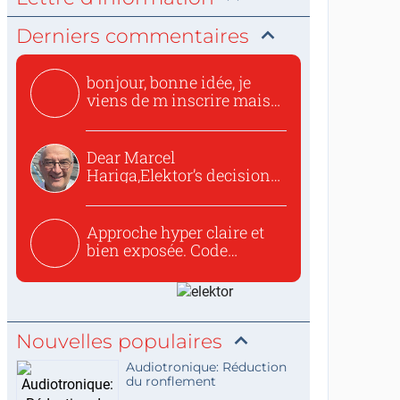
Derniers commentaires
bonjour, bonne idée, je
viens de m inscrire mais
o...
Dear Marcel
Hariga,Elektor’s decision
to republish...
Approche hyper claire et
bien exposée. Code
concis...
Nouvelles populaires
Audiotronique: Réduction
du ronflement