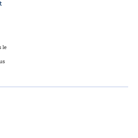
t
 le
bus