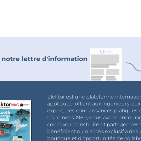
 notre lettre d'information
Elektor est une plateforme internatio
appliquée, offrant aux ingénieurs, au
expert, des connaissances pratiques et
les années 1960, nous avons encou
concevoir, construire et partager de
bénéficient d'un accès exclusif à des 
boutique et d'opportunités de collab