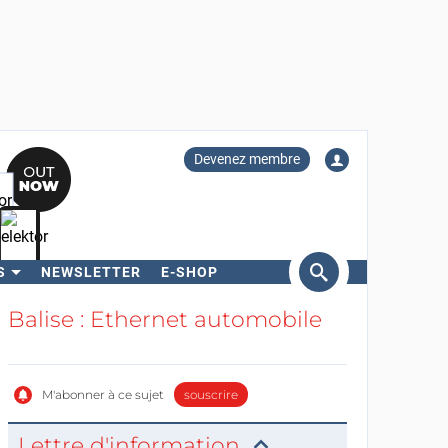
Devenez membre
S
NEWSLETTER
E-SHOP
ercher
Balise : Ethernet automobile
M'abonner à ce sujet
souscrire
Lettre d'information