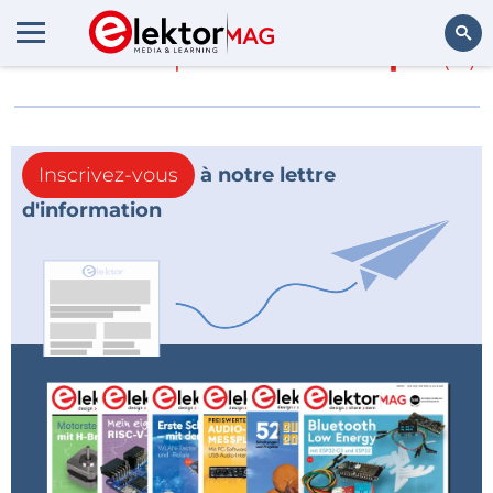
En savoir plus sur
Etulipa
(0)
Rechercher
Inscrivez-vous
à notre lettre
d'information