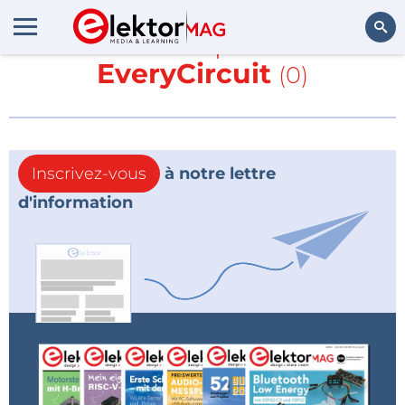
En savoir plus sur
EveryCircuit
(0)
Rechercher
Inscrivez-vous
à notre lettre
d'information