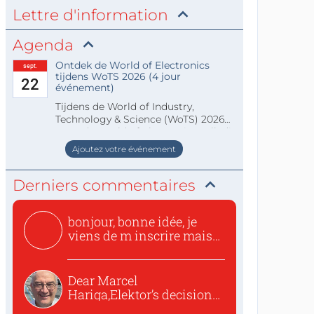
Lettre d'information
Agenda
Ontdek de World of Electronics
sept.
tijdens WoTS 2026 (4 jour
22
événement)
Tijdens de World of Industry,
Technology & Science (WoTS) 2026
staat de World of Electronics volledi
Ajoutez votre événement
Derniers commentaires
bonjour, bonne idée, je
viens de m inscrire mais
o...
Dear Marcel
Hariga,Elektor’s decision
to republish...