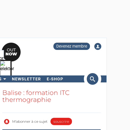
Devenez membre
S
NEWSLETTER
E-SHOP
ercher
Balise : formation ITC
thermographie
M'abonner à ce sujet
souscrire