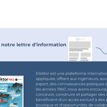
 notre lettre d'information
Elektor est une plateforme internatio
appliquée, offrant aux ingénieurs, au
expert, des connaissances pratiques et
les années 1960, nous avons encou
concevoir, construire et partager de
bénéficient d'un accès exclusif à des 
boutique et d'opportunités de collab