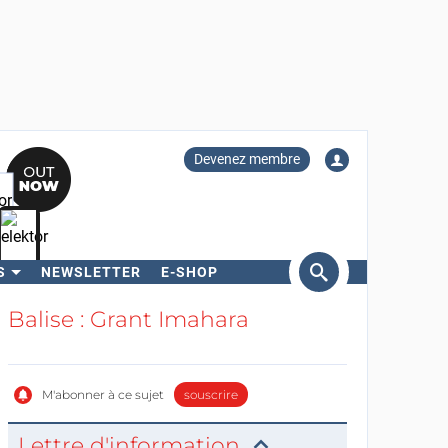
Devenez membre
S
NEWSLETTER
E-SHOP
ercher
Balise : Grant Imahara
M'abonner à ce sujet
souscrire
Lettre d'information