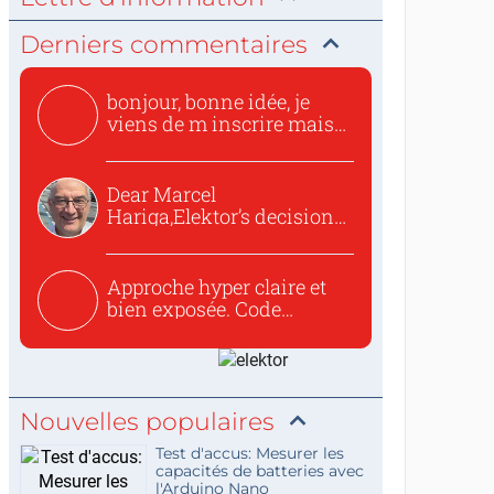
Derniers commentaires
bonjour, bonne idée, je
viens de m inscrire mais
o...
Dear Marcel
Hariga,Elektor’s decision
to republish...
Approche hyper claire et
bien exposée. Code
concis...
Nouvelles populaires
Test d'accus: Mesurer les
capacités de batteries avec
l'Arduino Nano