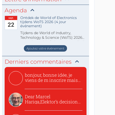
Agenda
Ontdek de World of Electronics
sept.
tijdens WoTS 2026 (4 jour
22
événement)
Tijdens de World of Industry,
Technology & Science (WoTS) 2026
staat de World of Electronics volledi
Ajoutez votre événement
Derniers commentaires
bonjour, bonne idée, je
viens de m inscrire mais
o...
Dear Marcel
Hariga,Elektor’s decision
to republish...