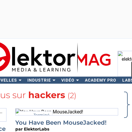
UVELLES
INDUSTRIE
VIDÉO
ACADEMY PRO
LAB
Rech
lus sur
hackers
(2)
Terminé
You Have Been MouseJacked!
ce
par
ElektorLabs