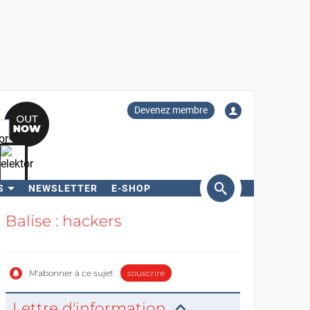
Devenez membre
S
NEWSLETTER
E-SHOP
ercher
Balise : hackers
M'abonner à ce sujet
souscrire
Lettre d'information