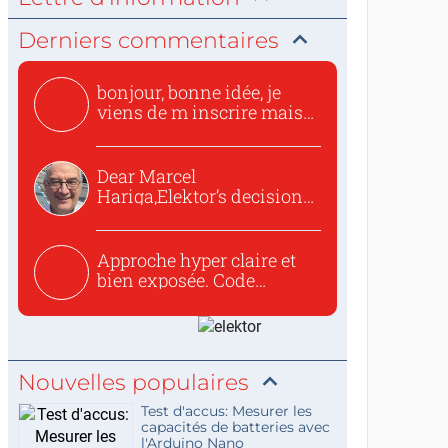
Derniers commentaires
bonjour, bonne idée, je
viens de m inscrire mais
o...
Dear Marcel
Hariga,Elektor’s decision
to republish...
Approche hyper claire et
bien exposée. Code
concis...
Nouvelles populaires
Test d'accus: Mesurer les
capacités de batteries avec
l'Arduino Nano