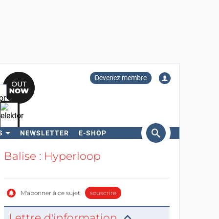
Devenez membre
S
NEWSLETTER
E-SHOP
ercher
Balise : Hyperloop
M'abonner à ce sujet
souscrire
Lettre d'information