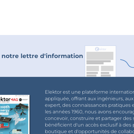
 notre lettre d'information
Elektor est une plateforme internatio
appliquée, offrant aux ingénieurs, au
expert, des connaissances pratiques et
les années 1960, nous avons encou
concevoir, construire et partager de
bénéficient d'un accès exclusif à des 
boutique et d'opportunités de collab