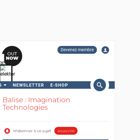
Devenez membre
S
NEWSLETTER
E-SHOP
ercher
Balise : Imagination
Technologies
M'abonner à ce sujet
souscrire