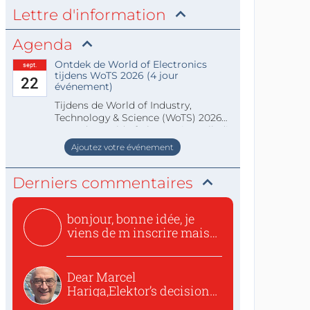
Lettre d'information
Agenda
Ontdek de World of Electronics
sept.
tijdens WoTS 2026 (4 jour
22
événement)
Tijdens de World of Industry,
Technology & Science (WoTS) 2026
staat de World of Electronics volledi
Ajoutez votre événement
Derniers commentaires
bonjour, bonne idée, je
viens de m inscrire mais
o...
Dear Marcel
Hariga,Elektor’s decision
to republish...