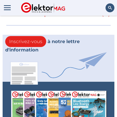
En savoir plus sur
ims fr
(0)
Rechercher
Inscrivez-vous
à notre lettre
d'information