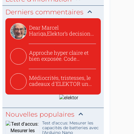
Derniers commentaires
Dear Marcel
Hariga,Elektor’s decision
to republish...
Approche hyper claire et
bien exposée. Code
concis...
Médiocrités, tristesses, le
cadeaux d'ELEKTOR un
c...
Nouvelles populaires
Test d'accus: Mesurer les
capacités de batteries avec
l'Arduino Nano