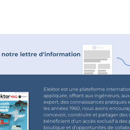
 notre lettre d'information
Elektor est une plateforme internatio
appliquée, offrant aux ingénieurs, au
expert, des connaissances pratiques et
les années 1960, nous avons encou
concevoir, construire et partager de
bénéficient d'un accès exclusif à des 
boutique et d'opportunités de collab