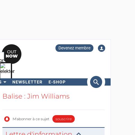
Devenez membre
S
NEWSLETTER
E-SHOP
ercher
Balise : Jim Williams
M'abonner à ce sujet
souscrire
Lettre d'information