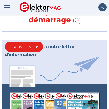
En savoir plus sur
Kit de
démarrage
(0)
Rechercher
Inscrivez-vous
à notre lettre
d'information