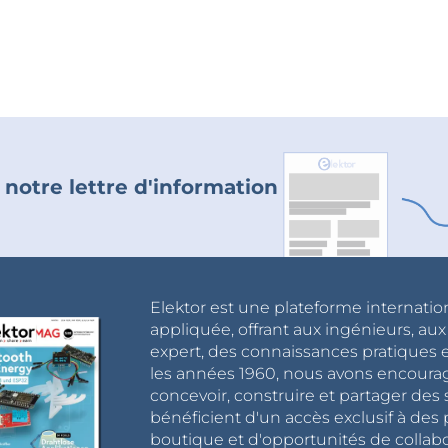
 notre lettre d'information
Elektor est une plateforme internatio
appliquée, offrant aux ingénieurs, au
expert, des connaissances pratiques et
les années 1960, nous avons encou
concevoir, construire et partager de
bénéficient d'un accès exclusif à des 
boutique et d'opportunités de collab