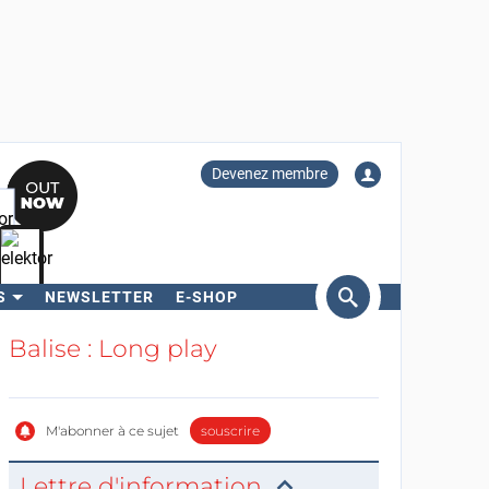
Devenez membre
S
NEWSLETTER
E-SHOP
ercher
Balise : Long play
M'abonner à ce sujet
souscrire
Lettre d'information