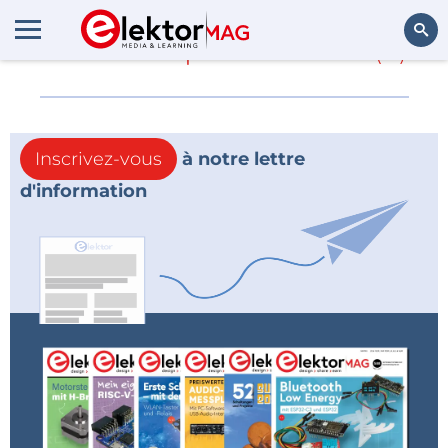
En savoir plus sur
Lua
(0)
Rechercher
Inscrivez-vous
à notre lettre
d'information