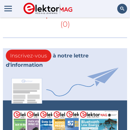
En savoir plus sur
MicroLED
(0)
Rechercher
Inscrivez-vous
à notre lettre
d'information