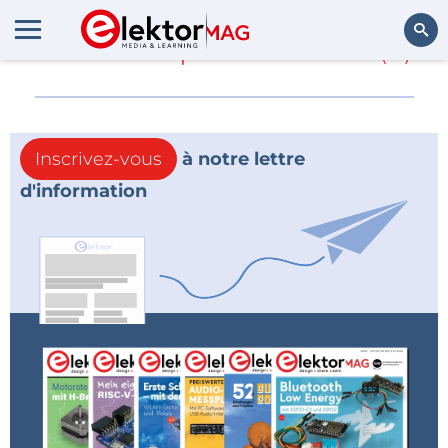
En savoir plus sur
MMI
(0)
Rechercher
Inscrivez-vous
à notre lettre
d'information