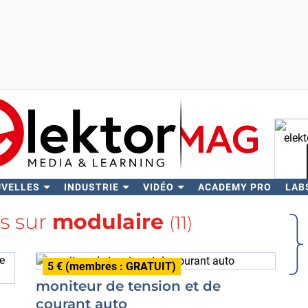
UVELLES
INDUSTRIE
VIDÉO
ACADEMY PRO
LAB
Rech
us sur
modulaire
(11)
5 € (membres : GRATUIT)
moniteur de tension et de
courant auto