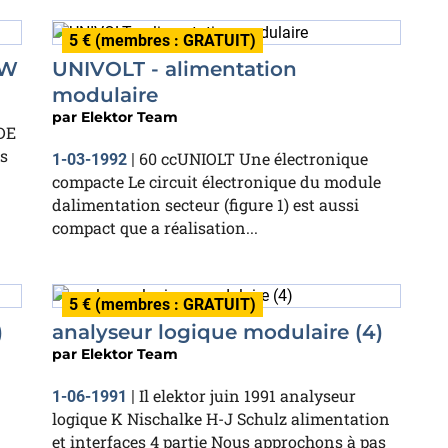
5 € (membres : GRATUIT)
 W
UNIVOLT - alimentation
modulaire
par
Elektor Team
DE
rs
60 ccUNIOLT Une électronique
1-03-1992
|
compacte Le circuit électronique du module
dalimentation secteur (figure 1) est aussi
compact que a réalisation...
5 € (membres : GRATUIT)
)
analyseur logique modulaire (4)
par
Elektor Team
Il elektor juin 1991 analyseur
1-06-1991
|
logique K Nischalke H-J Schulz alimentation
et interfaces 4 partie Nous approchons à pas