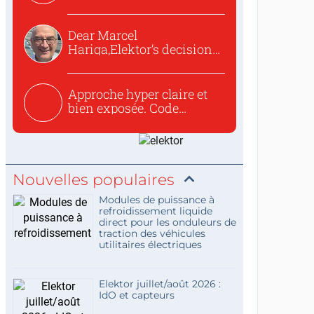
o...
Dear Marcel
Hariga,Elektor’s decision
to republish...
Approche hyper claire et
bien exposée. Code
concis...
Nouvelles populaires
Modules de puissance à
refroidissement liquide
direct pour les onduleurs de
traction des véhicules
utilitaires électriques
Elektor juillet/août 2026 :
IdO et capteurs