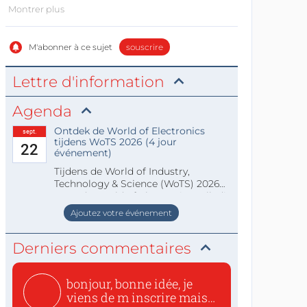
Montrer plus
M'abonner à ce sujet
souscrire
Lettre d'information
Agenda
Ontdek de World of Electronics
sept.
tijdens WoTS 2026 (4 jour
22
événement)
Tijdens de World of Industry,
Technology & Science (WoTS) 2026
staat de World of Electronics volledi
Ajoutez votre événement
Derniers commentaires
bonjour, bonne idée, je
viens de m inscrire mais