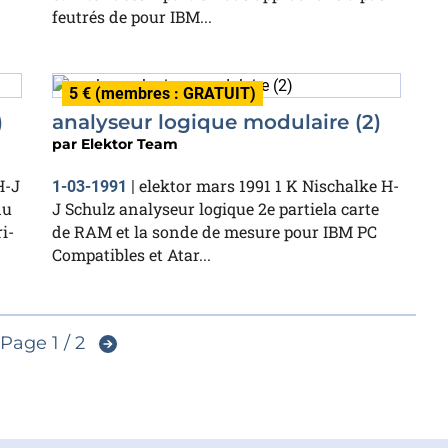
feutrés de pour IBM...
5 € (membres : GRATUIT)
)
analyseur logique modulaire (2)
par
Elektor Team
H-J
elektor mars 1991 1 K Nischalke H-
1-03-1991
|
du
J Schulz analyseur logique 2e partiela carte
i-
de RAM et la sonde de mesure pour IBM PC
Compatibles et Atar...
Page 1 / 2