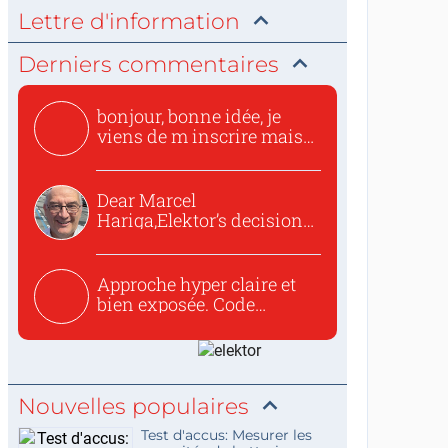
Lettre d'information
Derniers commentaires
bonjour, bonne idée, je
viens de m inscrire mais
o...
Dear Marcel
Hariga,Elektor’s decision
to republish...
Approche hyper claire et
bien exposée. Code
concis...
Nouvelles populaires
Test d'accus: Mesurer les