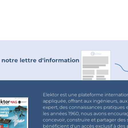
 notre lettre d'information
Elektor est une plateforme internatio
appliquée, offrant aux ingénieurs, au
expert, des connaissances pratiques et
les années 1960, nous avons encou
concevoir, construire et partager de
bénéficient d'un accès exclusif à des 