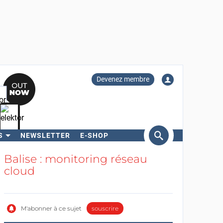
Devenez membre
S
NEWSLETTER
E-SHOP
ercher
Balise : monitoring réseau
cloud
M'abonner à ce sujet
souscrire