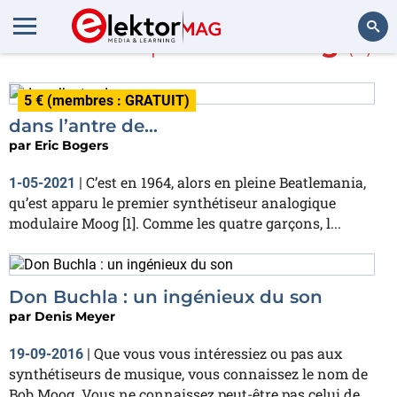
En savoir plus sur
Moog
(2)
Rechercher
5 € (membres : GRATUIT)
dans l’antre de…
par
Eric Bogers
C’est en 1964, alors en pleine Beatlemania,
1-05-2021
|
qu’est apparu le premier synthétiseur analogique
modulaire Moog [1]. Comme les quatre garçons, l...
Don Buchla : un ingénieux du son
par
Denis Meyer
Que vous vous intéressiez ou pas aux
19-09-2016
|
synthétiseurs de musique, vous connaissez le nom de
Bob Moog. Vous ne connaissez peut-être pas celui de...