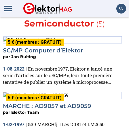
En savoir plus sur
National
Semiconductor
(5)
Rechercher
5 € (membres : GRATUIT)
SC/MP Computer d’Elektor
par
Jan Buiting
En novembre 1977, Elektor a lancé une
1-08-2022
|
série d’articles sur le « SC/MP », leur toute première
tentative de publier un système à microprocesse...
5 € (membres : GRATUIT)
MARCHE : AD9057 et AD9059
par
Elektor Team
&39 MARCHfj :I Les iC181 et LM2650
1-02-1997
|