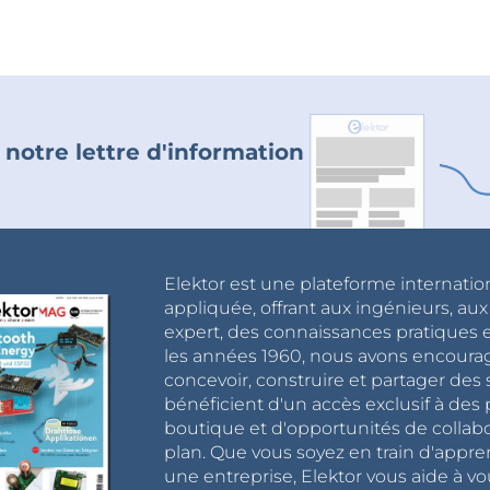
 notre lettre d'information
Elektor est une plateforme internatio
appliquée, offrant aux ingénieurs, au
expert, des connaissances pratiques et
les années 1960, nous avons encou
concevoir, construire et partager de
bénéficient d'un accès exclusif à des 
boutique et d'opportunités de collab
plan. Que vous soyez en train d'appr
une entreprise, Elektor vous aide à vou