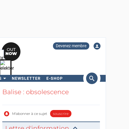
Devenez membre
S
NEWSLETTER
E-SHOP
ercher
Balise : obsolescence
M'abonner à ce sujet
souscrire
Lettre d'information