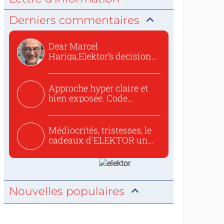
Derniers commentaires
Dear Marcel
Hariga,Elektor’s decision
to republish...
Approche hyper claire et
bien exposée. Code
concis...
Médiocrités, tristesses, le
cadeaux d'ELEKTOR un
c...
Nouvelles populaires