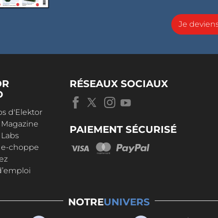
Je devie
OR
RÉSEAUX SOCIAUX
D
s d'Elektor
r Magazine
PAIEMENT SÉCURISÉ
 Labs
r e-choppe
ez
d’emploi
NOTRE
UNIVERS