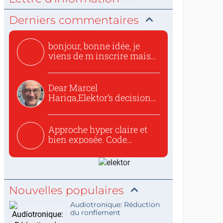
Derniers commentaires
bonjour, bonne idée, je
viens de m inscrire mais
o...
Dear Marcel
Hariga,Elektor’s decision
to republish...
Approche hyper claire et
bien exposée. Code
concis...
Nouvelles populaires
Audiotronique: Réduction
du ronflement