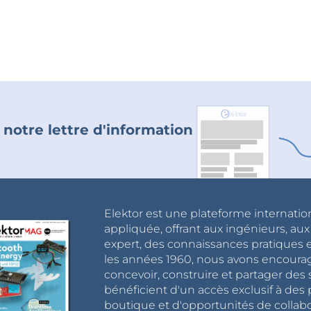
 notre lettre d'information
Elektor est une plateforme internatio
appliquée, offrant aux ingénieurs, au
expert, des connaissances pratiques et
les années 1960, nous avons encou
concevoir, construire et partager de
bénéficient d'un accès exclusif à des 
boutique et d'opportunités de collab