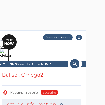
Devenez membre
S
NEWSLETTER
E-SHOP
ercher
Balise : Omega2
M'abonner à ce sujet
souscrire
Lettre d'information