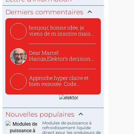
Derniers commentaires
bonjour, bonne idée, je
viens de m inscrire mais
o...
Dear Marcel
Hariga,Elektor’s decision
to republish...
Approche hyper claire et
bien exposée. Code
concis...
Nouvelles populaires
Modules de puissance à
refroidissement liquide
direct pour les onduleurs de