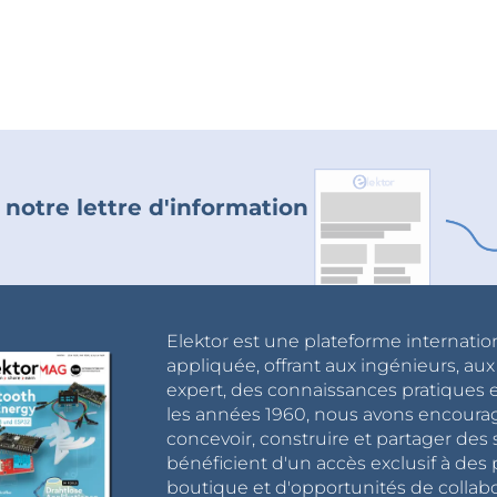
 notre lettre d'information
Elektor est une plateforme internatio
appliquée, offrant aux ingénieurs, au
expert, des connaissances pratiques et
les années 1960, nous avons encou
concevoir, construire et partager de
bénéficient d'un accès exclusif à des 
boutique et d'opportunités de collab