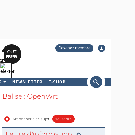
Devenez membre
S
NEWSLETTER
E-SHOP
ercher
Balise : OpenWrt
M'abonner à ce sujet
souscrire
Lettre d'information