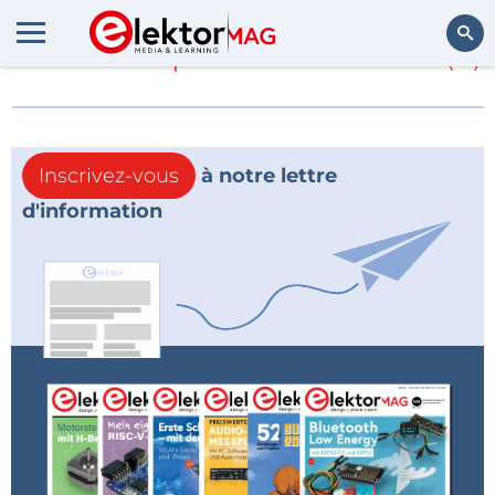
En savoir plus sur
PICAXE
(0)
Rechercher
Inscrivez-vous
à notre lettre
d'information