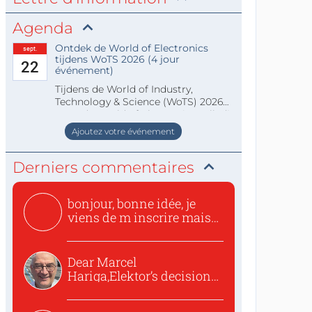
Agenda
Ontdek de World of Electronics
sept.
tijdens WoTS 2026 (4 jour
22
événement)
Tijdens de World of Industry,
Technology & Science (WoTS) 2026
staat de World of Electronics volledi
Ajoutez votre événement
Derniers commentaires
bonjour, bonne idée, je
viens de m inscrire mais
o...
Dear Marcel
Hariga,Elektor’s decision
to republish...