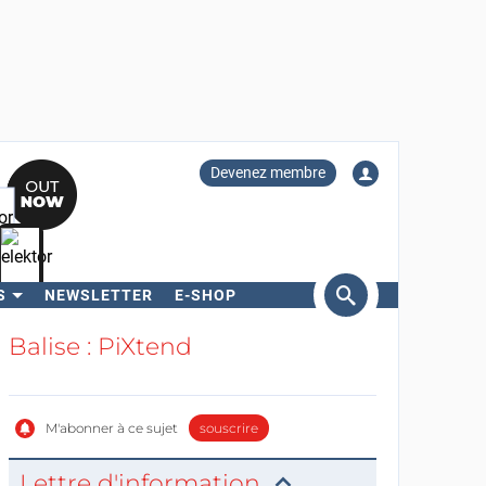
Devenez membre
S
NEWSLETTER
E-SHOP
ercher
Balise : PiXtend
M'abonner à ce sujet
souscrire
Lettre d'information