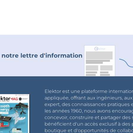
 notre lettre d'information
Elektor est une plateforme internatio
appliquée, offrant aux ingénieurs, au
expert, des connaissances pratiques et
les années 1960, nous avons encou
concevoir, construire et partager de
bénéficient d'un accès exclusif à des 
boutique et d'opportunités de collab