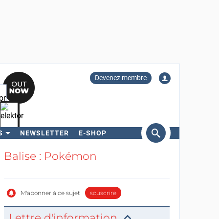
Devenez membre
S
NEWSLETTER
E-SHOP
ercher
Balise : Pokémon
M'abonner à ce sujet
souscrire
Lettre d'information