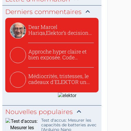
Derniers commentaires
Dear Marcel
Hariga,Elektor’s decision
to republish...
Approche hyper claire et
bien exposée. Code
concis...
Médiocrités, tristesses, le
cadeaux d'ELEKTOR un
c...
Nouvelles populaires
Test d'accus: Mesurer les
capacités de batteries avec
l'Arduino Nano