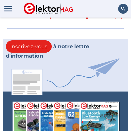
En savoir plus sur
pouls
(0)
Rechercher
Inscrivez-vous
à notre lettre
d'information