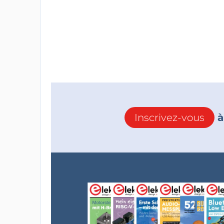
Inscrivez-vous
à