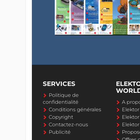
SERVICES
ELEKT
WORL
Politique de
confidentialité
A propo
Conditions générales
Elekto
Copyright
Elektor
Contactez-nous
Elekto
Publicité
Propos
Offres 