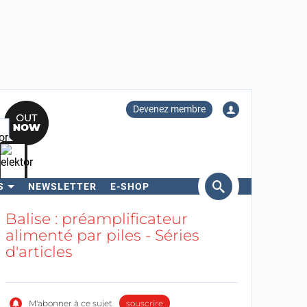
Devenez membre
S
NEWSLETTER
E-SHOP
ercher
Balise : préamplificateur
alimenté par piles - Séries
d'articles
M'abonner à ce sujet
souscrire