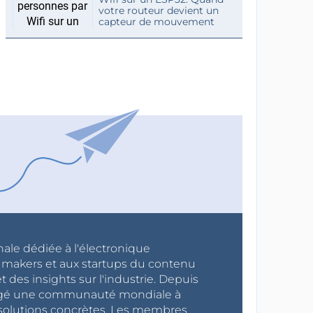
votre routeur devient un
capteur de mouvement
nale dédiée à l'électronique
x makers et aux startups du contenu
 des insights sur l'industrie. Depuis
ragé une communauté mondiale à
s solutions concrètes. Les membres