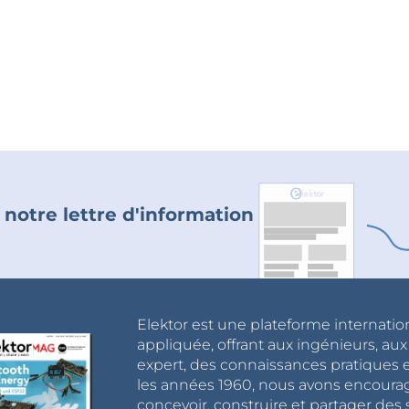
 notre lettre d'information
Elektor est une plateforme internatio
appliquée, offrant aux ingénieurs, au
expert, des connaissances pratiques et
les années 1960, nous avons encou
concevoir, construire et partager de