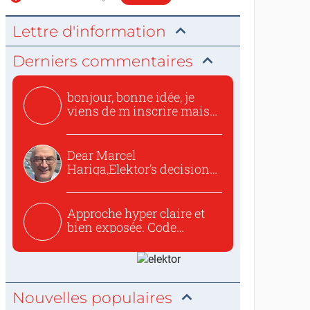
Lettre d'information
Derniers commentaires
bonjour, bonne idée, je
viens de m inscrire mais
o...
Dear Marcel
Hariga,Elektor’s decision
to republish...
Approche hyper claire et
bien exposée. Code
concis...
Nouvelles populaires