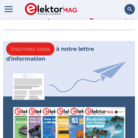
En savoir plus sur
Qtouch
(0)
Rechercher
Inscrivez-vous
à notre lettre
d'information