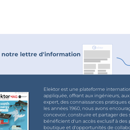
 notre lettre d'information
Elektor est une plateforme internatio
appliquée, offrant aux ingénieurs, au
expert, des connaissances pratiques et
les années 1960, nous avons encou
concevoir, construire et partager de
bénéficient d'un accès exclusif à des 
boutique et d'opportunités de collab