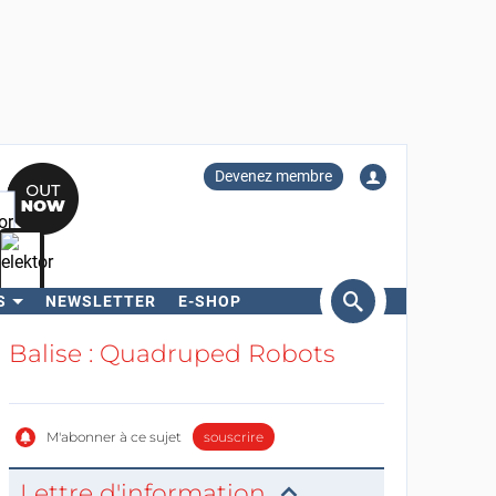
Devenez membre
S
NEWSLETTER
E-SHOP
ercher
Balise : Quadruped Robots
M'abonner à ce sujet
souscrire
Lettre d'information