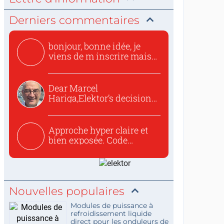
Derniers commentaires
bonjour, bonne idée, je
viens de m inscrire mais
o...
Dear Marcel
Hariga,Elektor’s decision
to republish...
Approche hyper claire et
bien exposée. Code
concis...
Nouvelles populaires
Modules de puissance à
refroidissement liquide
direct pour les onduleurs de