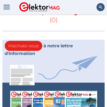
En savoir plus sur
QuTech
(0)
Rechercher
Inscrivez-vous
à notre lettre
d'information