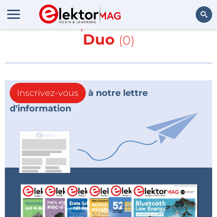
En savoir plus sur
RedBear
Duo
(0)
Rechercher
Inscrivez-vous
à notre lettre
d'information