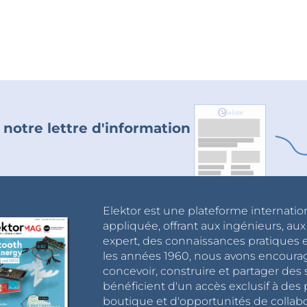
 notre lettre d'information
Elektor est une plateforme internatio
appliquée, offrant aux ingénieurs, au
expert, des connaissances pratiques et
les années 1960, nous avons encou
concevoir, construire et partager de
bénéficient d'un accès exclusif à des 
boutique et d'opportunités de collab