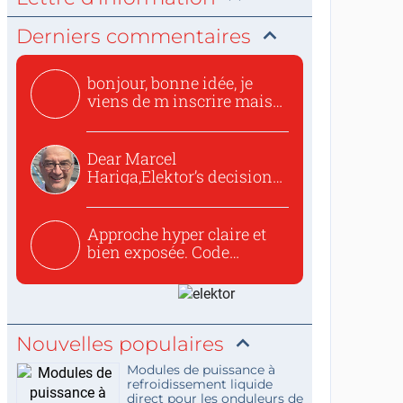
Derniers commentaires
bonjour, bonne idée, je
viens de m inscrire mais
o...
Dear Marcel
Hariga,Elektor’s decision
to republish...
Approche hyper claire et
bien exposée. Code
concis...
Nouvelles populaires
Modules de puissance à
refroidissement liquide
direct pour les onduleurs de