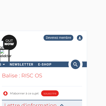
Devenez membre
S
NEWSLETTER
E-SHOP
ercher
Balise : RISC OS
M'abonner à ce sujet
souscrire
Lettre d'information