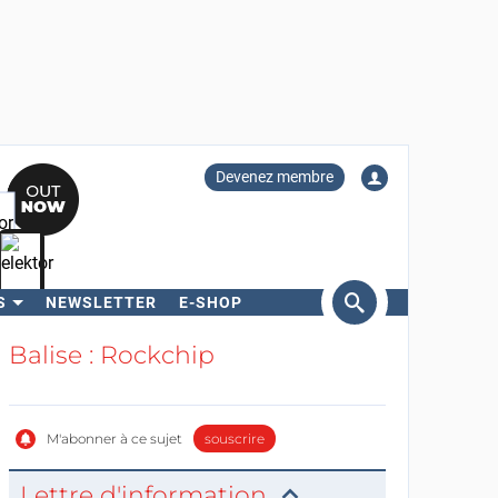
Devenez membre
S
NEWSLETTER
E-SHOP
ercher
Balise : Rockchip
M'abonner à ce sujet
souscrire
Lettre d'information