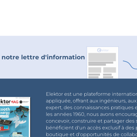
 notre lettre d'information
Elektor est une plateforme internatio
appliquée, offrant aux ingénieurs, au
expert, des connaissances pratiques et
les années 1960, nous avons encou
concevoir, construire et partager de
bénéficient d'un accès exclusif à des 
boutique et d'opportunités de collab