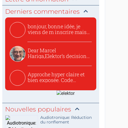
Derniers commentaires
bonjour, bonne idée, je
viens de m inscrire mais
o...
Dear Marcel
Hariga,Elektor’s decision
to republish...
Approche hyper claire et
bien exposée. Code
concis...
Nouvelles populaires
Audiotronique: Réduction
du ronflement