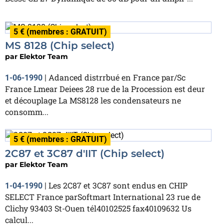
5 € (membres : GRATUIT)
MS 8128 (Chip select)
par
Elektor Team
Adanced distrrbué en France par/Sc
1-06-1990
|
France Lmear Deiees 28 rue de la Procession est deur
et découplage La MS8128 les condensateurs ne
consomm...
5 € (membres : GRATUIT)
2C87 et 3C87 d'IIT (Chip select)
par
Elektor Team
Les 2C87 et 3C87 sont endus en CHIP
1-04-1990
|
SELECT France parSoftmart International 23 rue de
Clichy 93403 St-Ouen tél40102525 fax40109632 Us
calcul...