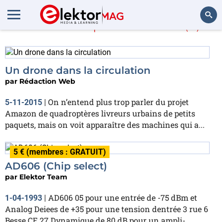
En savoir plus sur
rue
(4)
Rechercher
Un drone dans la circulation
par
Rédaction Web
On n’entend plus trop parler du projet
5-11-2015
|
Amazon de quadroptères livreurs urbains de petits
paquets, mais on voit apparaître des machines qui a...
5 € (membres : GRATUIT)
AD606 (Chip select)
par
Elektor Team
AD606 05 pour une entrée de -75 dBm et
1-04-1993
|
Analog Deiees de +35 pour une tension dentrée 3 rue 6
Besse CE 27 Dynamique de 80 dB pour un ampli-...