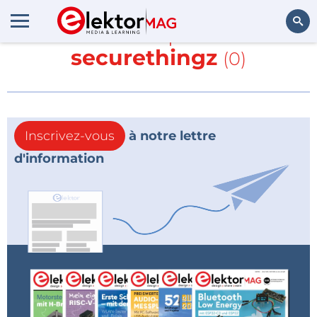
En savoir plus sur
securethingz
(0)
Rechercher
Inscrivez-vous
à notre lettre
d'information