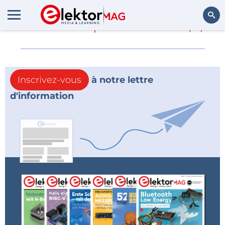
En savoir plus sur
self
(0)
Rechercher
Inscrivez-vous
à notre lettre
d'information