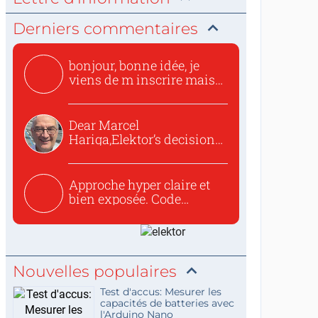
Derniers commentaires
bonjour, bonne idée, je
viens de m inscrire mais
o...
Dear Marcel
Hariga,Elektor’s decision
to republish...
Approche hyper claire et
bien exposée. Code
concis...
Nouvelles populaires
Test d'accus: Mesurer les
capacités de batteries avec
l'Arduino Nano