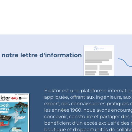
 notre lettre d'information
Elektor est une plateforme internatio
appliquée, offrant aux ingénieurs, au
expert, des connaissances pratiques et
les années 1960, nous avons encou
concevoir, construire et partager de
bénéficient d'un accès exclusif à des 
boutique et d'opportunités de collab