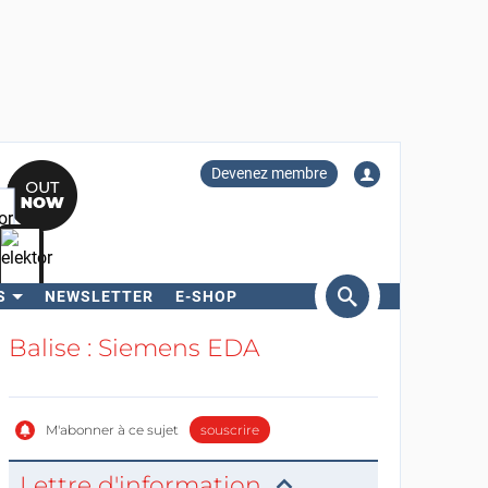
Devenez membre
S
NEWSLETTER
E-SHOP
ercher
Balise : Siemens EDA
M'abonner à ce sujet
souscrire
Lettre d'information