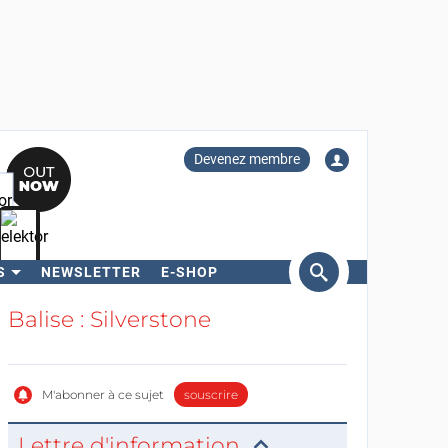
Devenez membre
S
NEWSLETTER
E-SHOP
ercher
Balise : Silverstone
M'abonner à ce sujet
souscrire
Lettre d'information