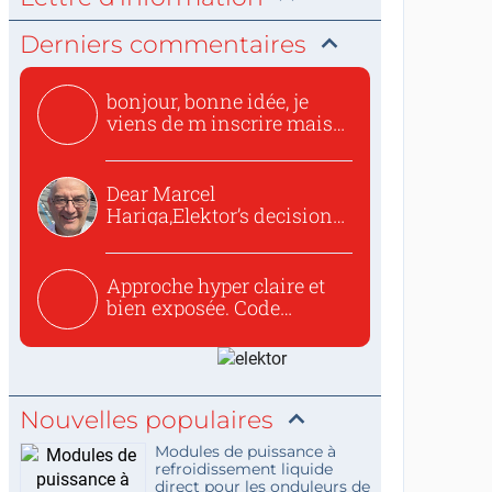
Derniers commentaires
bonjour, bonne idée, je
viens de m inscrire mais
o...
Dear Marcel
Hariga,Elektor’s decision
to republish...
Approche hyper claire et
bien exposée. Code
concis...
Nouvelles populaires
Modules de puissance à
refroidissement liquide
direct pour les onduleurs de