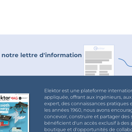
 notre lettre d'information
Elektor est une plateforme internatio
appliquée, offrant aux ingénieurs, au
expert, des connaissances pratiques et
les années 1960, nous avons encou
concevoir, construire et partager de
bénéficient d'un accès exclusif à des 
boutique et d'opportunités de collab