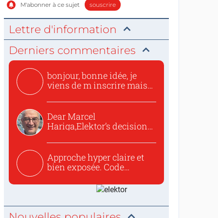
M'abonner à ce sujet
souscrire
Lettre d'information
Derniers commentaires
bonjour, bonne idée, je
viens de m inscrire mais
o...
Dear Marcel
Hariga,Elektor’s decision
to republish...
Approche hyper claire et
bien exposée. Code
concis...
Nouvelles populaires