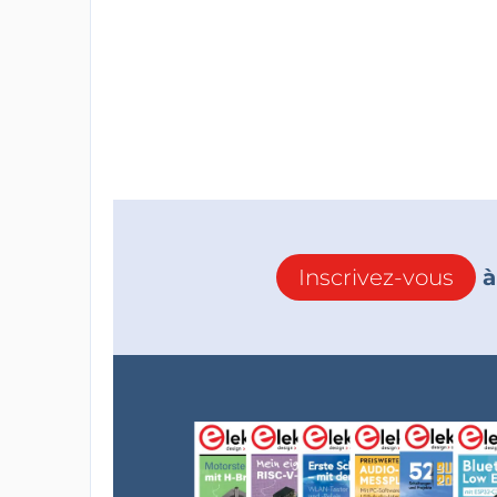
Inscrivez-vous
à