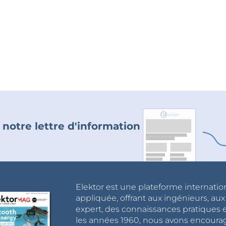
 notre lettre d'information
Elektor est une plateforme internatio
appliquée, offrant aux ingénieurs, au
expert, des connaissances pratiques et
les années 1960, nous avons encou