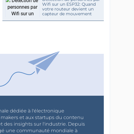
Wifi sur un ESP32: Quand
votre routeur devient un
capteur de mouvement
nale dédiée à l'électronique
x makers et aux startups du contenu
 des insights sur l'industrie. Depuis
ragé une communauté mondiale à