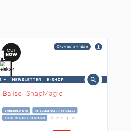
Devenez membre
S
NEWSLETTER
E-SHOP
ercher
Balise : SnapMagic
EMBEDDED & AI
INTELLIGENCE ARTIFICIELLE
Montrer plus
CIRCUITS & CIRCUIT DESIGN