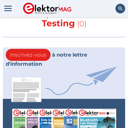
En savoir plus sur
Software
Testing
(0)
Rechercher
Inscrivez-vous
à notre lettre
d'information