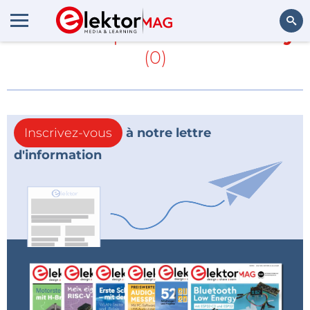
En savoir plus sur
SolarCity
(0)
Rechercher
Inscrivez-vous
à notre lettre
d'information