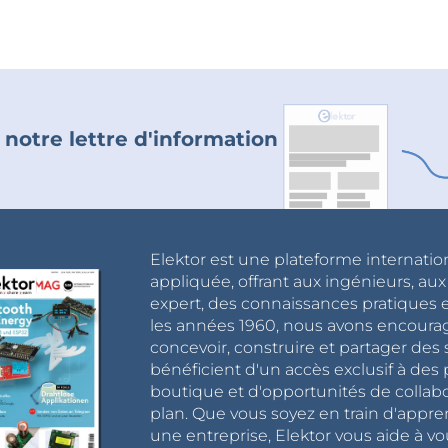
 notre lettre d'information
Elektor est une plateforme internatio
appliquée, offrant aux ingénieurs, au
expert, des connaissances pratiques et
les années 1960, nous avons encou
concevoir, construire et partager de
bénéficient d'un accès exclusif à des 
boutique et d'opportunités de collab
plan. Que vous soyez en train d'appr
une entreprise, Elektor vous aide à vou