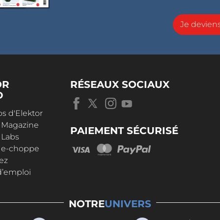
Je devie
OR
RÉSEAUX SOCIAUX
D
s d'Elektor
r Magazine
PAIEMENT SÉCURISÉ
 Labs
r e-choppe
ez
d’emploi
NOTRE
UNIVERS