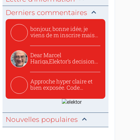
Derniers commentaires
bonjour, bonne idée, je
viens de m inscrire mais
o...
Dear Marcel
Hariga,Elektor’s decision
to republish...
Approche hyper claire et
bien exposée. Code
concis...
Nouvelles populaires