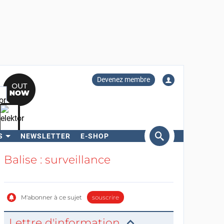
Devenez membre
S
NEWSLETTER
E-SHOP
ercher
Balise : surveillance
M'abonner à ce sujet
souscrire
Lettre d'information