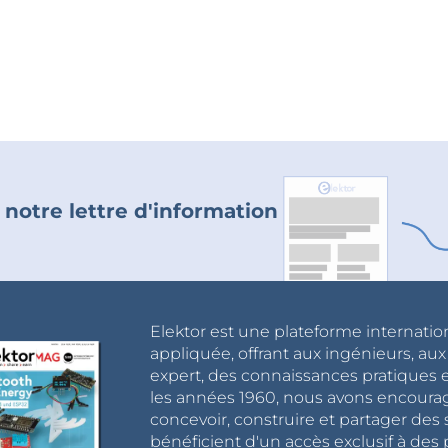
 notre lettre d'information
Elektor est une plateforme internatio
appliquée, offrant aux ingénieurs, au
expert, des connaissances pratiques et
les années 1960, nous avons encou
concevoir, construire et partager de
bénéficient d'un accès exclusif à des 