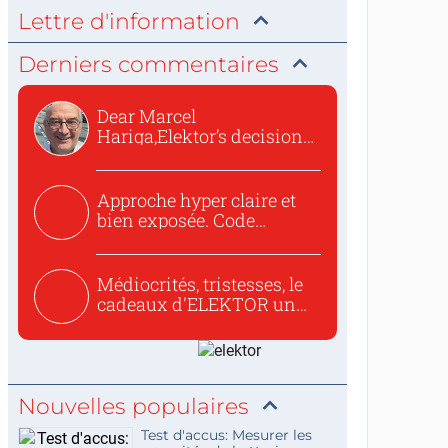
Lettre d'information
Derniers commentaires
Dear Marcel
Hariga,Elektor’s decision
to republish...
Approche hyper claire et
bien exposée. Code
concis...
Médiocrités, tristesses, le
cadeaux d'ELEKTOR un
c...
Nouvelles populaires
Test d'accus: Mesurer les