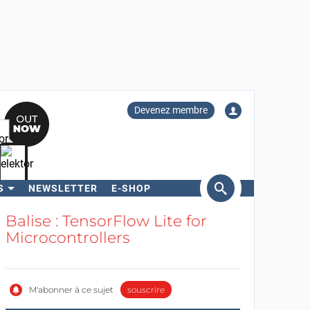
Devenez membre
S
NEWSLETTER
E-SHOP
ercher
Balise : TensorFlow Lite for
Microcontrollers
M'abonner à ce sujet
souscrire