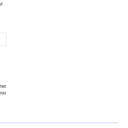
nt
ter
our