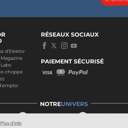
OR
RÉSEAUX SOCIAUX
D
s d'Elektor
r Magazine
PAIEMENT SÉCURISÉ
 Labs
r e-choppe
ez
d’emploi
NOTRE
UNIVERS
Plus d'info