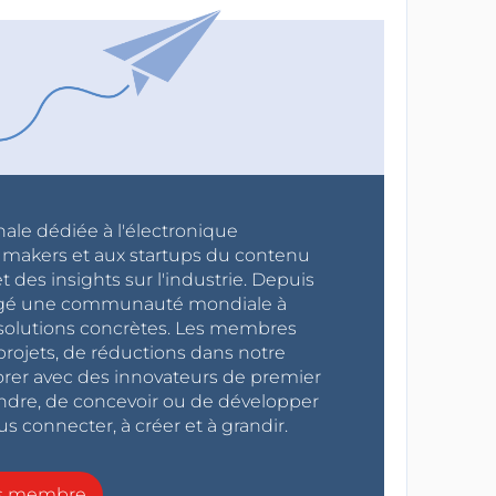
nale dédiée à l'électronique
x makers et aux startups du contenu
 des insights sur l'industrie. Depuis
ragé une communauté mondiale à
s solutions concrètes. Les membres
projets, de réductions dans notre
orer avec des innovateurs de premier
endre, de concevoir ou de développer
s connecter, à créer et à grandir.
ns membre