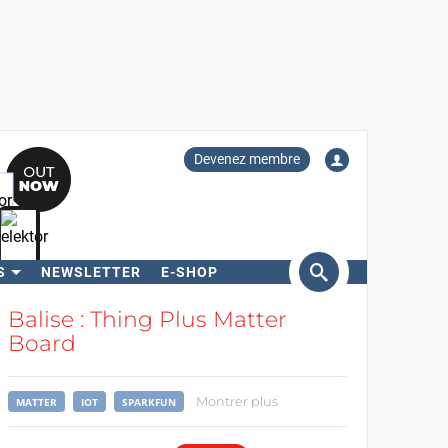
Devenez membre
S
NEWSLETTER
E-SHOP
ercher
Balise : Thing Plus Matter
Board
Montrer plus
MATTER
IOT
SPARKFUN