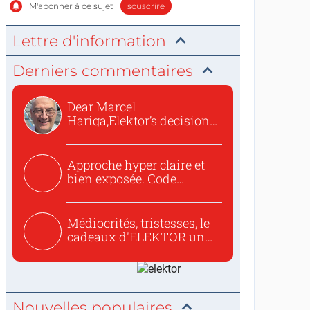
M'abonner à ce sujet
souscrire
Lettre d'information
Derniers commentaires
Dear Marcel
Hariga,Elektor’s decision
to republish...
Approche hyper claire et
bien exposée. Code
concis...
Médiocrités, tristesses, le
cadeaux d'ELEKTOR un
c...
Nouvelles populaires