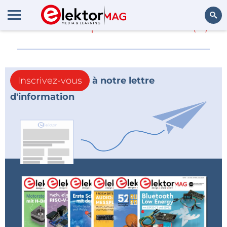
En savoir plus sur
Tibo
(0)
Rechercher
Inscrivez-vous
à notre lettre
d'information