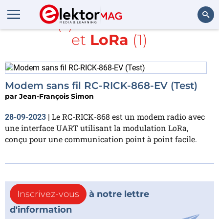
Article(s) avec la balise
TME
et
LoRa
(1)
Rechercher
Modem sans fil RC-RICK-868-EV (Test)
par
Jean-François Simon
Le RC-RICK-868 est un modem radio avec
28-09-2023
|
une interface UART utilisant la modulation LoRa,
conçu pour une communication point à point facile.
Inscrivez-vous
à notre lettre
d'information