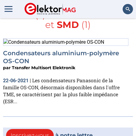
Article(s) avec la balise
TME
et
SMD
(1)
Rechercher
Condensateurs aluminium-polymère
OS-CON
par
Transfer Multisort Elektronik
Les condensateurs Panasonic de la
22-06-2021
|
famille OS-CON, désormais disponibles dans l'offre
TME, se caractérisent par la plus faible impédance
(ESR...
Inscrivez-vous
à notre lettre