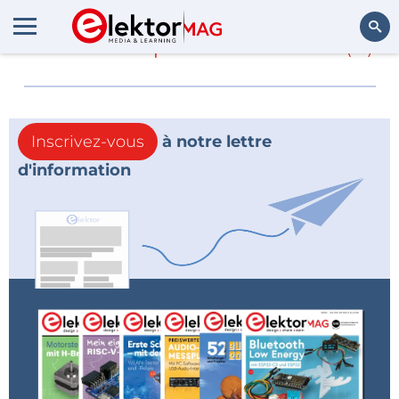
En savoir plus sur
trade
(0)
Rechercher
Inscrivez-vous
à notre lettre
d'information